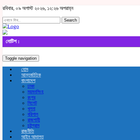
রবিবার, ০৯ অগাস্ট ২০২৬, ১২:২৬ অপরাহ্ন
Search
নোটিশ :
Toggle navigation
হোম
আন্তর্জাতিক
বাংলাদেশ
ঢাকা
ময়মনসিংহ
রংপুর
সিলেট
খুলনা
বরিশাল
রাজশাহী
চট্টগ্রাম
রাজনীতি
আইন আদালত