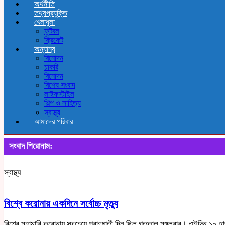
অর্থনীতি
তথ্যপ্রযুক্তি
খেলাধুলা
ফুটবল
ক্রিকেট
অন্যান্য
বিনোদন
চাকরি
বিনোদন
বিশেষ সংবাদ
লাইফস্টাইল
শিল্প ও সাহিত্য
স্বাস্থ্য
আমাদের পরিবার
সংবাদ শিরোনাম:
স্বাস্থ্য
বিশ্বে করোনায় একদিনে সর্বোচ্চ মৃত্যু
বিশ্বে মহামারি করোনায় সবচেয়ে প্রাণঘাতী দিন ছিল গতকাল মঙ্গলবার। ওইদিন ১০ হ