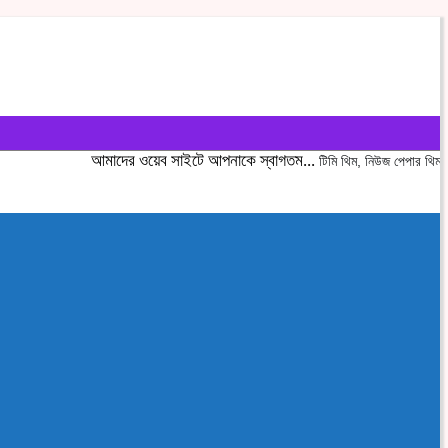
আমাদের ওয়েব সাইটে আপনাকে স্বাগতম...
টিমি থিম, নিউজ পেপার থিম, ই-কমার্স