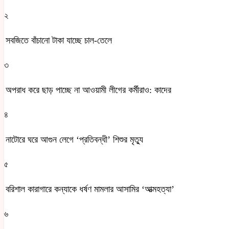
২
সবজিতে বাঁচানো টাকা যাচ্ছে চাল-তেলে
৩
অপরাধ করে ছাড় পাচ্ছে না আওয়ামী লীগের কর্মীরাও: কাদের
৪
নাটোরে ঘরে আগুন লেগে ‘প্রতিবন্ধী’ শিশুর মৃত্যু
৫
বরিশাল কারাগারে কন্যাকে ধর্ষণ মামলার আসামির ‘আত্মহত্যা’
৬