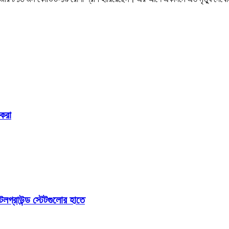
জকরা
টলগ্রাউন্ড স্টেটগুলোর হাতে