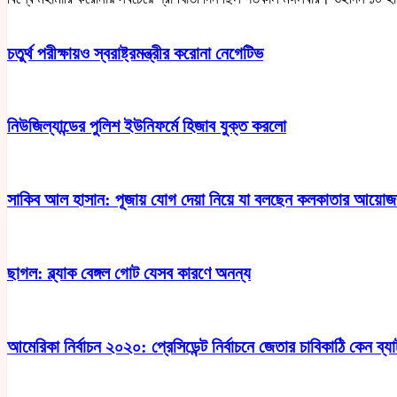
চতুর্থ পরীক্ষায়ও স্বরাষ্ট্রমন্ত্রীর করোনা নেগেটিভ
নিউজিল্যান্ডের পুলিশ ইউনিফর্মে হিজাব যুক্ত করলো
সাকিব আল হাসান: পূজায় যোগ দেয়া নিয়ে যা বলছেন কলকাতার আয়ো
ছাগল: ব্ল্যাক বেঙ্গল গোট যেসব কারণে অনন্য
আমেরিকা নির্বাচন ২০২০: প্রেসিডেন্ট নির্বাচনে জেতার চাবিকাঠি কেন ব্যা