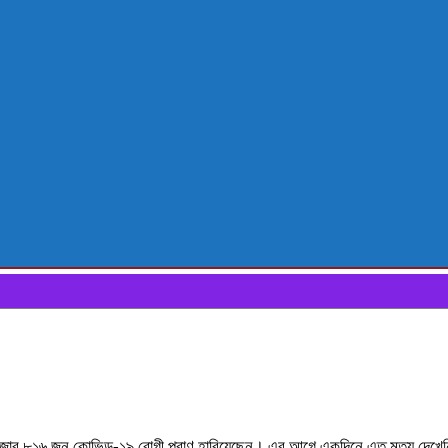
াজার ৮১৬ জন কোভিড-১৯ রোগী প্রাণ হারিয়েছেন। এর আগে একদিনে এত মৃত্যু দেখেনি ব