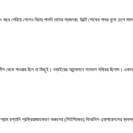
 ১৭ বছর পেরিয়ে গেলেও বিচার পাননি তাদের স্বজনরা; উল্টো শোকের পাথর বুকে চেপে ম
ীগ থেকে পাওয়ার ছিল না কিছুই। নব্বইয়ের আন্দোলনে শতভাগ সক্রিয় ছিলাম। একানব্ব
্টগ্রাম রপ্তানি প্রক্রিয়াজাতকরণ অঞ্চলের (সিইপিজেড) থিআনিস এ্যাপারেলসের ব্যবস