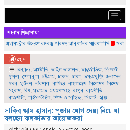
Toggle
naviga
সংবাদ শিরোনাম:
মন্ত্রীর উদ্দেশে বঙ্গবন্ধু পরিষদ আবুধাবির স্মারকলিপি
সবজিতে বাঁচানো
হোম
অন্যান্য
,
অর্থনীতি
,
আইন আদালত
,
আন্তর্জাতিক
,
ক্রিকেট
,
খুলনা
,
খেলাধুলা
,
চট্টগ্রাম
,
চাকরি
,
ঢাকা
,
তথ্যপ্রযুক্তি
,
প্রবাসের
খবর
,
ফুটবল
,
বরিশাল
,
বাণিজ্য
,
বাংলাদেশ
,
বিনোদন
,
বিশেষ
সংবাদ
,
বিশ্ব
,
মতামত
,
ময়মনসিংহ
,
রংপুর
,
রাজনীতি
,
রাজশাহী
,
লাইফস্টাইল
,
শিল্প ও সাহিত্য
,
সিলেট
,
স্বাস্থ্য
সাকিব আল হাসান: পূজায় যোগ দেয়া নিয়ে যা
বলছেন কলকাতার আয়োজকরা
আপডেটের সময় : বুধবার, ১৮ নভেম্বর, ২০২০