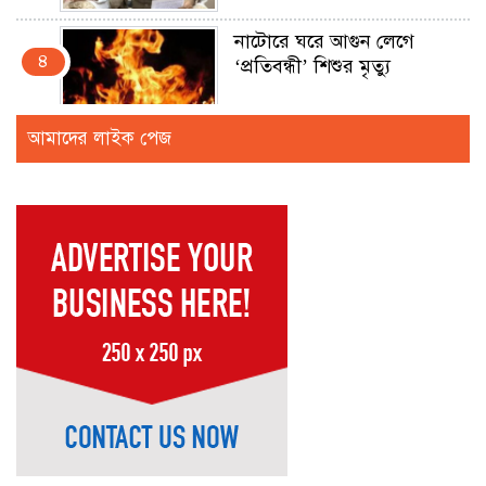
নাটোরে ঘরে আগুন লেগে
৪
‘প্রতিবন্ধী’ শিশুর মৃত্যু
আমাদের লাইক পেজ
বরিশাল কারাগারে কন্যাকে
৫
ধর্ষণ মামলার আসামির
‘আত্মহত্যা’
ফেইসবুক লাইভে সাকিবকে
৬
হুমকিদাতা সুনামগঞ্জে আটক
রংপুরে সংবাদকর্মীর উপর
৭
পুলিশি হামলার প্রতিবাদ
কক্সবাজারে সিম কার্ড বিক্রির
৮