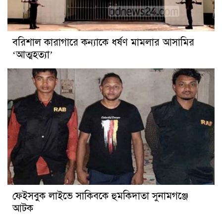
বরিশাল কারাগারে কন্যাকে ধর্ষণ মামলার আসামির
‘আত্মহত্যা’
ফেইসবুক লাইভে সাকিবকে হুমকিদাতা সুনামগঞ্জে
আটক