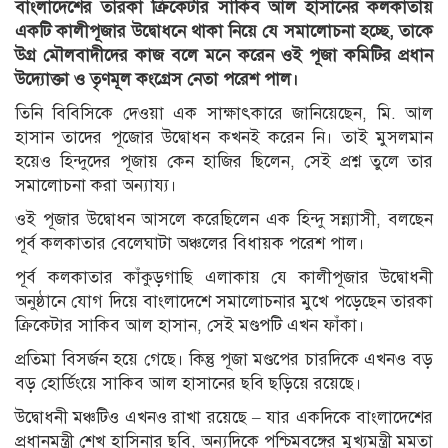
বাংলাদেশের তারকা ক্রিকেটার সাকিব আল হাসানের কলকাতায়
একটি কালীপূজার উদ্বোধনে থাকা নিয়ে যে সমালোচনা হচ্ছে, তাকে
উগ্র মৌলবাদীদের কাজ বলে মনে করেন ওই পূজা কমিটির প্রধান
উদ্যোক্তা ও তৃণমূল কংগ্রেস নেতা পরেশ পাল।
তিনি বিবিসিকে দেওয়া এক সাক্ষাৎকারে জানিয়েছেন, মি. আল
হাসান তাদের পূজোর উদ্বোধন কখনই করেন নি। তাই মুসলমান
হয়েও হিন্দুদের পূজায় কেন হাজির ছিলেন, সেই প্রশ্ন তুলে তার
সমালোচনা করা অন্যায্য।
ওই পূজার উদ্বোধন আসলে করেছিলেন এক হিন্দু সন্ন্যাসী, বলছেন
পূর্ব কলকাতার বেলেঘাটা অঞ্চলের বিধায়ক পরেশ পাল।
পূর্ব কলকাতার কাঁকুড়গাছি এলাকায় যে কালীপূজার উদ্বোধনী
অনুষ্ঠানে যোগ দিয়ে বাংলাদেশে সমালোচনার মুখে পড়েছেন তারকা
ক্রিকেটার সাকিব আল হাসান, সেই মণ্ডপটি এখন ফাঁকা।
প্রতিমা বিসর্জন হয়ে গেছে। কিন্তু পূজা মণ্ডপের চারদিকে এখনও বড়
বড় হোর্ডিংয়ে সাকিব আল হাসানের ছবি ছড়িয়ে রয়েছে।
উদ্বোধনী মঞ্চটিও এখনও রাখা রয়েছে – যার একদিকে বাংলাদেশের
প্রধানমন্ত্রী শেখ হাসিনার ছবি, অন্যদিকে পশ্চিমবঙ্গের মুখ্যমন্ত্রী মমতা