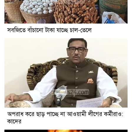
সবজিতে বাঁচানো টাকা যাচ্ছে চাল-তেলে
অপরাধ করে ছাড় পাচ্ছে না আওয়ামী লীগের কর্মীরাও:
কাদের