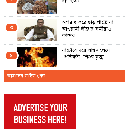
চাল-তেলে
অপরাধ করে ছাড় পাচ্ছে না
৩
আওয়ামী লীগের কর্মীরাও:
কাদের
নাটোরে ঘরে আগুন লেগে
৪
‘প্রতিবন্ধী’ শিশুর মৃত্যু
আমাদের লাইক পেজ
বরিশাল কারাগারে কন্যাকে
৫
ধর্ষণ মামলার আসামির
‘আত্মহত্যা’
ফেইসবুক লাইভে সাকিবকে
৬
হুমকিদাতা সুনামগঞ্জে আটক