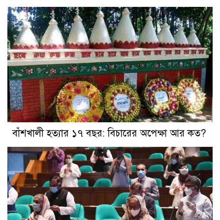
বাঁশখালী হত্যার ১৭ বছর: বিচারের অপেক্ষা আর কত?