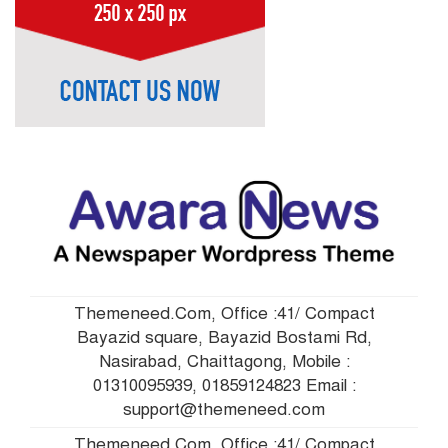
রংপুরে সংবাদকর্মীর উপর
৭
পুলিশি হামলার প্রতিবাদ
কক্সবাজারে সিম কার্ড বিক্রির
৮
অভিযোগে রোহিঙ্গা যুবক আটক
পদ্মাসেতুতে ৩৮তম স্প্যান,
৯
পৌনে ৬ কিলোমিটার দৃশ্যমান
পূবালী ব্যাংকে চাকরির সুযোগ
Themeneed.Com, Office :41/ Compact
১০
Bayazid square, Bayazid Bostami Rd,
Nasirabad, Chaittagong, Mobile :
01310095939, 01859124823 Email :
support@themeneed.com
Themeneed.Com, Office :41/ Compact