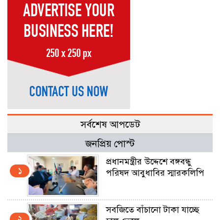
সর্বশেষ আপডেট
জনপ্রিয় পোস্ট
প্রধানমন্ত্রীর উদ্দেশে বঙ্গবন্ধু
১
পরিষদ আবুধাবির স্মারকলিপি
সবজিতে বাঁচানো টাকা যাচ্ছে
২