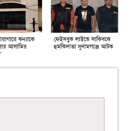
রাগারে কন্যাকে
ফেইসবুক লাইভে সাকিবকে
মলার আসামির
হুমকিদাতা সুনামগঞ্জে আটক
’