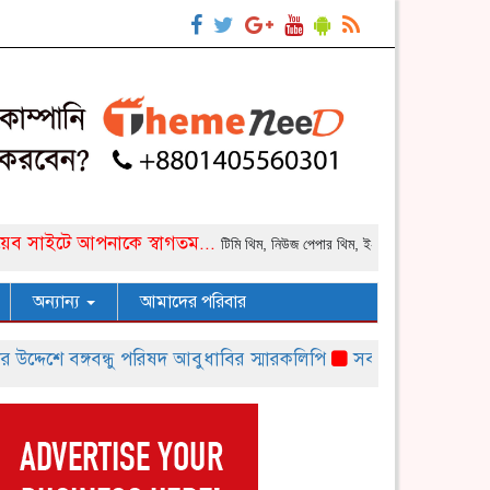
আপনাকে স্বাগতম...
টিমি থিম, নিউজ পেপার থিম, ই-কমার্স থিম, কর্পোরেট থিম, স্কুল কল
অন্যান্য
আমাদের পরিবার
শে বঙ্গবন্ধু পরিষদ আবুধাবির স্মারকলিপি
সবজিতে বাঁচানো টাকা যাচ্ছে 