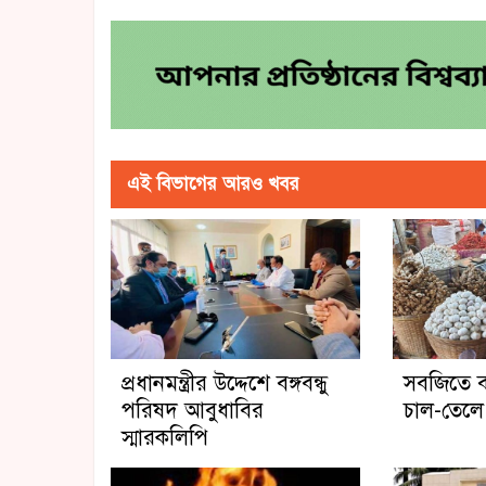
এই বিভাগের আরও খবর
প্রধানমন্ত্রীর উদ্দেশে বঙ্গবন্ধু
সবজিতে বা
পরিষদ আবুধাবির
চাল-তেলে
স্মারকলিপি