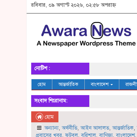
রবিবার, ০৯ অগাস্ট ২০২৬, ০২:৫৮ অপরাহ্ন
নোটিশ :
হোম
আন্তর্জাতিক
বাংলাদেশ
রাজনী
সংবাদ শিরোনাম:
হোম
অন্যান্য
,
অর্থনীতি
,
আইন আদালত
,
আন্তর্জাতিক
,
প্রবাসের খবর
,
ফুটবল
,
বরিশাল
,
বাণিজ্য
,
বাংলাদেশ