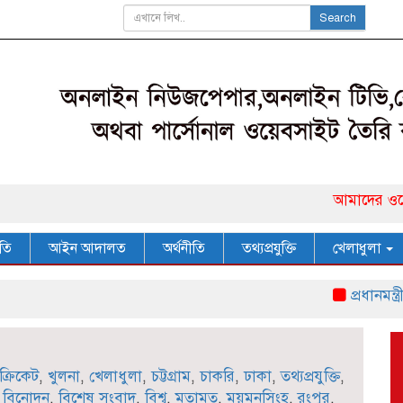
Search
আমাদের ওয়েব সাইটে 
তি
আইন আদালত
অর্থনীতি
তথ্যপ্রযুক্তি
খেলাধুলা
প্রধানমন্ত্রীর উদ্দে
ক্রিকেট
,
খুলনা
,
খেলাধুলা
,
চট্টগ্রাম
,
চাকরি
,
ঢাকা
,
তথ্যপ্রযুক্তি
,
,
বিনোদন
,
বিশেষ সংবাদ
,
বিশ্ব
,
মতামত
,
ময়মনসিংহ
,
রংপুর
,