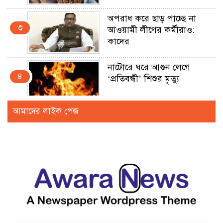
অপরাধ করে ছাড় পাচ্ছে না
৩
আওয়ামী লীগের কর্মীরাও:
কাদের
নাটোরে ঘরে আগুন লেগে
৪
‘প্রতিবন্ধী’ শিশুর মৃত্যু
আমাদের লাইক পেজ
বরিশাল কারাগারে কন্যাকে
৫
ধর্ষণ মামলার আসামির
‘আত্মহত্যা’
ফেইসবুক লাইভে সাকিবকে
৬
হুমকিদাতা সুনামগঞ্জে আটক
রংপুরে সংবাদকর্মীর উপর
৭