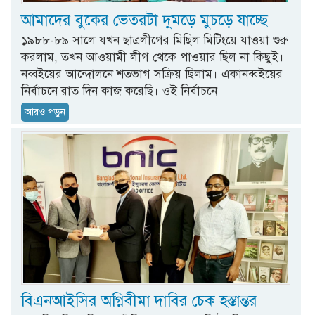
আমাদের বুকের ভেতরটা দুমড়ে মুচড়ে যাচ্ছে
১৯৮৮-৮৯ সালে যখন ছাত্রলীগের মিছিল মিটিংয়ে যাওয়া শুরু
করলাম, তখন আওয়ামী লীগ থেকে পাওয়ার ছিল না কিছুই।
নব্বইয়ের আন্দোলনে শতভাগ সক্রিয় ছিলাম। একানব্বইয়ের
নির্বাচনে রাত দিন কাজ করেছি। ওই নির্বাচনে
আরও পড়ুন
বিএনআইসির অগ্নিবীমা দাবির চেক হস্তান্তর