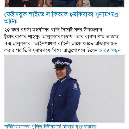
ফেইসবুক লাইভে সাকিবকে হুমকিদাতা সুনামগঞ্জে
আটক
২৫ বছর বয়সী মহসীনের বাড়ি সিলেট সদর উপজেলার
টুকেরবাজার শাহপুর তালুকদারপাড়ায়। তার বাবার নাম আজাদ
বক্স তালুকদার। আইনশৃঙ্খলা বাহিনী তাকে ধরতে অভিযান শুরু
করার পর তিনি সুনামগঞ্জে গিয়ে আত্মগোপনে ছিলেন
আরও পড়ুন
নিউজিল্যান্ডের পুলিশ ইউনিফর্মে হিজাব যুক্ত করলো