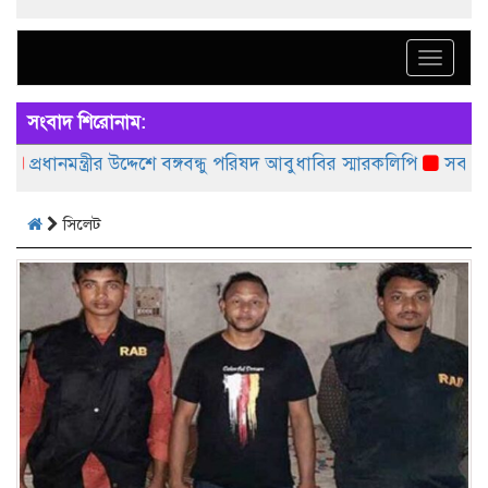
Toggle
naviga
সংবাদ শিরোনাম:
নমন্ত্রীর উদ্দেশে বঙ্গবন্ধু পরিষদ আবুধাবির স্মারকলিপি
সবজিতে বাঁচানো
সিলেট