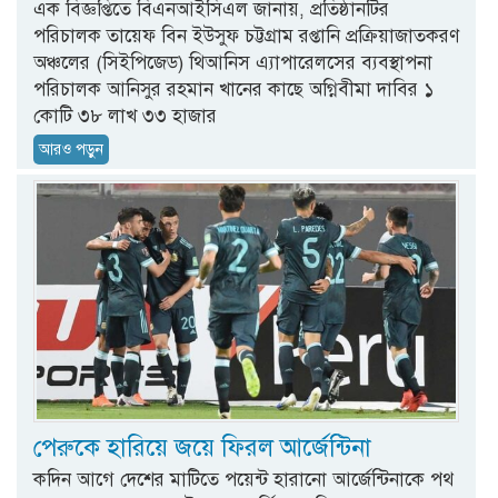
এক বিজ্ঞপ্তিতে বিএনআইসিএল জানায়, প্রতিষ্ঠানটির
পরিচালক তায়েফ বিন ইউসুফ চট্টগ্রাম রপ্তানি প্রক্রিয়াজাতকরণ
অঞ্চলের (সিইপিজেড) থিআনিস এ্যাপারেলসের ব্যবস্থাপনা
পরিচালক আনিসুর রহমান খানের কাছে অগ্নিবীমা দাবির ১
কোটি ৩৮ লাখ ৩৩ হাজার
আরও পড়ুন
পেরুকে হারিয়ে জয়ে ফিরল আর্জেন্টিনা
কদিন আগে দেশের মাটিতে পয়েন্ট হারানো আর্জেন্টিনাকে পথ