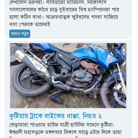
দেখালেন তরুণরা। লাউতারো মার্তিনেস, নিকোলাস
গনসালেসদের কাঁধে চড়ে দুইবারের বিশ্ব চ্যাম্পিয়নরা পার
হলো কঠিন বাধা। আক্রমণাত্মক ফুটবলের পসরা সাজিয়ে
বসা পেরুকে তাদেরই
আরও পড়ুন
কুষ্টিয়ায় ট্রাকে বাইকের ধাক্কা, নিহত ২
ভেড়ামারা পাওয়ার হাউজ যাত্রী ছাউনির সামনে কুষ্টিয়া-
ঈশ্বরদী মহাসড়কে মঙ্গলবার বিকাল সাড়ে ৪টার দিকে তারা