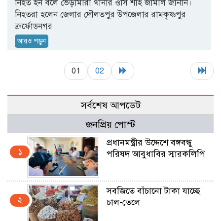
নিহত হন বলে ভেড়ামারা থানার ওসি শাহ জামাল জানান।
নিহতরা হলেন জেলার দৌলতপুর উপজেলার রামকৃষ্ণপুর
ক্রর্ফোডনগর
আরও পড়ুন
01
02
সর্বশেষ আপডেট
জনপ্রিয় পোস্ট
প্রধানমন্ত্রীর উদ্দেশে বঙ্গবন্ধু
১
পরিষদ আবুধাবির স্মারকলিপি
সবজিতে বাঁচানো টাকা যাচ্ছে
২
চাল-তেলে