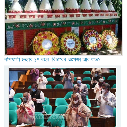
বাঁশখালী হত্যার ১৭ বছর: বিচারের অপেক্ষা আর কত?