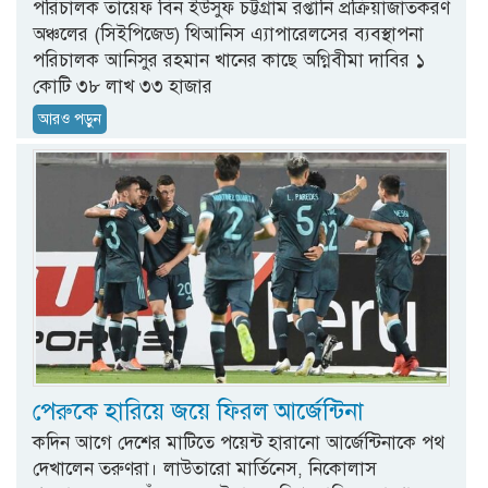
পরিচালক তায়েফ বিন ইউসুফ চট্টগ্রাম রপ্তানি প্রক্রিয়াজাতকরণ
অঞ্চলের (সিইপিজেড) থিআনিস এ্যাপারেলসের ব্যবস্থাপনা
পরিচালক আনিসুর রহমান খানের কাছে অগ্নিবীমা দাবির ১
কোটি ৩৮ লাখ ৩৩ হাজার
আরও পড়ুন
পেরুকে হারিয়ে জয়ে ফিরল আর্জেন্টিনা
কদিন আগে দেশের মাটিতে পয়েন্ট হারানো আর্জেন্টিনাকে পথ
দেখালেন তরুণরা। লাউতারো মার্তিনেস, নিকোলাস