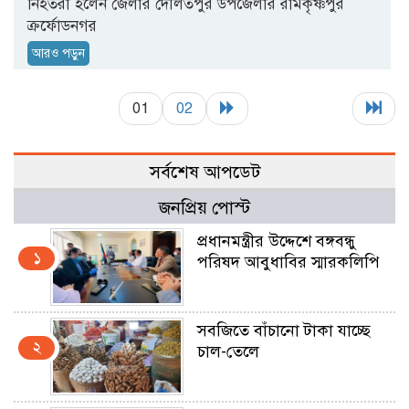
নিহতরা হলেন জেলার দৌলতপুর উপজেলার রামকৃষ্ণপুর
ক্রর্ফোডনগর
আরও পড়ুন
01
02
সর্বশেষ আপডেট
জনপ্রিয় পোস্ট
প্রধানমন্ত্রীর উদ্দেশে বঙ্গবন্ধু
১
পরিষদ আবুধাবির স্মারকলিপি
সবজিতে বাঁচানো টাকা যাচ্ছে
২
চাল-তেলে