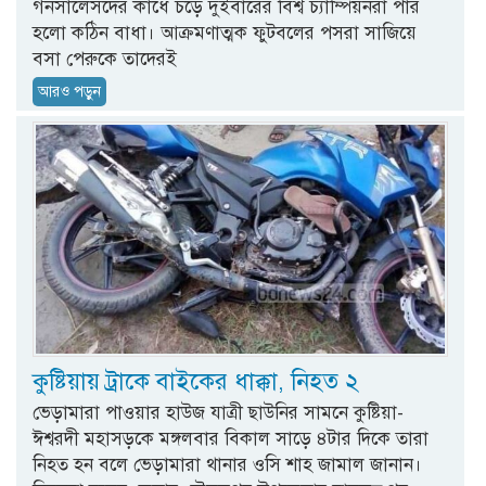
গনসালেসদের কাঁধে চড়ে দুইবারের বিশ্ব চ্যাম্পিয়নরা পার
হলো কঠিন বাধা। আক্রমণাত্মক ফুটবলের পসরা সাজিয়ে
বসা পেরুকে তাদেরই
আরও পড়ুন
কুষ্টিয়ায় ট্রাকে বাইকের ধাক্কা, নিহত ২
ভেড়ামারা পাওয়ার হাউজ যাত্রী ছাউনির সামনে কুষ্টিয়া-
ঈশ্বরদী মহাসড়কে মঙ্গলবার বিকাল সাড়ে ৪টার দিকে তারা
নিহত হন বলে ভেড়ামারা থানার ওসি শাহ জামাল জানান।