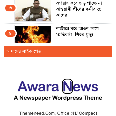
অপরাধ করে ছাড় পাচ্ছে না
৩
আওয়ামী লীগের কর্মীরাও:
কাদের
নাটোরে ঘরে আগুন লেগে
৪
‘প্রতিবন্ধী’ শিশুর মৃত্যু
আমাদের লাইক পেজ
বরিশাল কারাগারে কন্যাকে
৫
ধর্ষণ মামলার আসামির ‘আত্মহত্যা’
ফেইসবুক লাইভে সাকিবকে
৬
হুমকিদাতা সুনামগঞ্জে আটক
রংপুরে সংবাদকর্মীর উপর
৭
পুলিশি হামলার প্রতিবাদ
Themeneed.Com, Office :41/ Compact