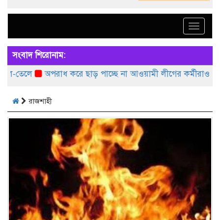
Toggle
naviga
সংবাদ শিরোনাম:
ে
অপরাধ করে ছাড় পাচ্ছে না আওয়ামী লীগের কর্মীরাও: কাদের
ন
রাজশাহী