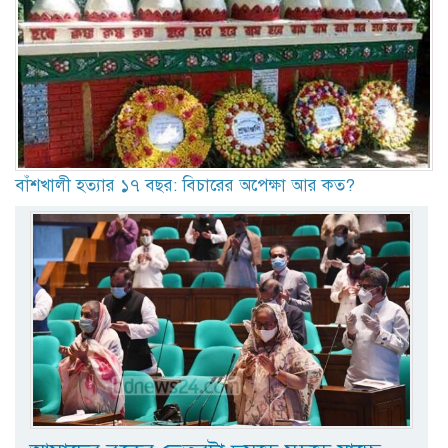
বাঁশখালী হত্যার ১৭ বছর: বিচারের অপেক্ষা আর কত?