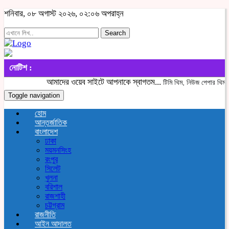
শনিবার, ০৮ অগাস্ট ২০২৬, ০২:০৬ অপরাহ্ন
Search
নোটিশ :
আমাদের ওয়েব সাইটে আপনাকে স্বাগতম...
টিমি থিম, নিউজ পেপার থিম, ই-ক
Toggle navigation
হোম
আন্তর্জাতিক
বাংলাদেশ
ঢাকা
ময়মনসিংহ
রংপুর
সিলেট
খুলনা
বরিশাল
রাজশাহী
চট্টগ্রাম
রাজনীতি
আইন আদালত