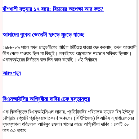
বাঁশখালী হত্যার ১৭ বছর: বিচারের অপেক্ষা আর কত?
আমাদের বুকের ভেতরটা দুমড়ে মুচড়ে যাচ্ছে
১৯৮৮-৮৯ সালে যখন ছাত্রলীগের মিছিল মিটিংয়ে যাওয়া শুরু করলাম, তখন আওয়ামী
লীগ থেকে পাওয়ার ছিল না কিছুই। নব্বইয়ের আন্দোলনে শতভাগ সক্রিয় ছিলাম।
একানব্বইয়ের নির্বাচনে রাত দিন কাজ করেছি। ওই নির্বাচনে
আরও পড়ুন
বিএনআইসির অগ্নিবীমা দাবির চেক হস্তান্তর
এক বিজ্ঞপ্তিতে বিএনআইসিএল জানায়, প্রতিষ্ঠানটির পরিচালক তায়েফ বিন ইউসুফ
চট্টগ্রাম রপ্তানি প্রক্রিয়াজাতকরণ অঞ্চলের (সিইপিজেড) থিআনিস এ্যাপারেলসের
ব্যবস্থাপনা পরিচালক আনিসুর রহমান খানের কাছে অগ্নিবীমা দাবির ১ কোটি ৩৮
লাখ ৩৩ হাজার