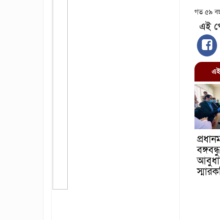
গত ৫৯ বছর
এই পো
এই বি
প্রধানম
বঙ্গবন্
আবুধা
স্মার