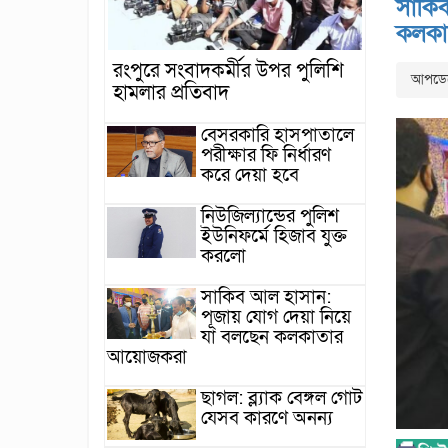
সাকিব
কলকা
রংপুরে সংবাদকর্মীর উপর পুলিশি
আপডেটে
হামলার প্রতিবাদ
বেসরকারি হাসপাতালে
পরীক্ষার ফি নির্ধারণ
করে দেয়া হবে
নিউজিল্যান্ডের পুলিশ
ইউনিফর্মে হিজাব যুক্ত
করলো
সাকিব আল হাসান:
পূজায় যোগ দেয়া নিয়ে
যা বলছেন কলকাতার
আয়োজকরা
ছাগল: ব্ল্যাক বেঙ্গল গোট
যেসব কারণে অনন্য