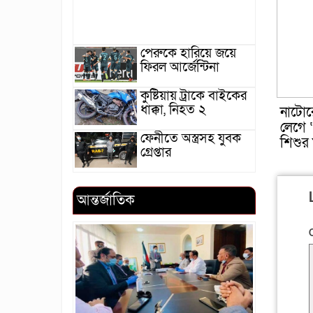
পেরুকে হারিয়ে জয়ে
ফিরল আর্জেন্টিনা
কুষ্টিয়ায় ট্রাকে বাইকের
ধাক্কা, নিহত ২
নাটোর
লেগে ‘প
ফেনীতে অস্ত্রসহ যুবক
শিশুর ম
গ্রেপ্তার
আন্তর্জাতিক