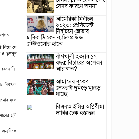
ছাগল: ব্ল্যাক বেঙ্গল গোট
যেসব কারণে অনন্য
আমেরিকা নির্বাচন
২০২০: প্রেসিডেন্ট
নির্বাচনে জেতার
মিশনার
চাবিকাঠি কেন ব্যাটলগ্রাউন্ড
স্টেটগুলোর হাতে
 নিয়ে যে
 ও তৃণমূল
বাঁশখালী হত্যার ১৭
বছর: বিচারের অপেক্ষা
আর কত?
 করেন নি।
আমাদের বুকের
ের বিধায়ক
ভেতরটা দুমড়ে মুচড়ে
যাচ্ছে
োচনার মুখে
বিএনআইসির অগ্নিবীমা
দাবির চেক হস্তান্তর
াসানের ছবি
, অন্যদিকে