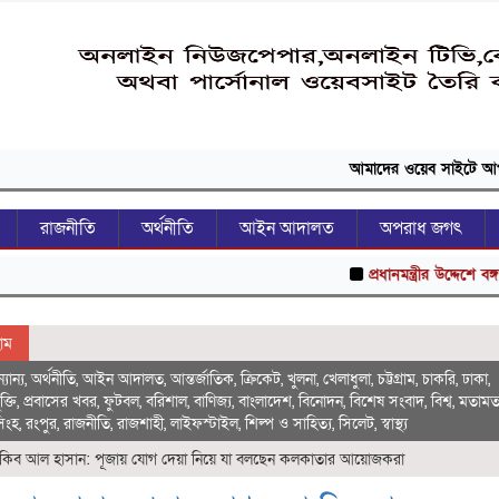
আমাদের ওয়েব সাইটে আপনাকে স্বাগতম
রাজনীতি
অর্থনীতি
আইন আদালত
অপরাধ জগৎ
প্রধানমন্ত্রীর উদ্দেশে বঙ্গবন্ধু পরিষদ
োম
যান্য
,
অর্থনীতি
,
আইন আদালত
,
আন্তর্জাতিক
,
ক্রিকেট
,
খুলনা
,
খেলাধুলা
,
চট্টগ্রাম
,
চাকরি
,
ঢাকা
,
ক্তি
,
প্রবাসের খবর
,
ফুটবল
,
বরিশাল
,
বাণিজ্য
,
বাংলাদেশ
,
বিনোদন
,
বিশেষ সংবাদ
,
বিশ্ব
,
মতাম
িংহ
,
রংপুর
,
রাজনীতি
,
রাজশাহী
,
লাইফস্টাইল
,
শিল্প ও সাহিত্য
,
সিলেট
,
স্বাস্থ্য
কিব আল হাসান: পূজায় যোগ দেয়া নিয়ে যা বলছেন কলকাতার আয়োজকরা