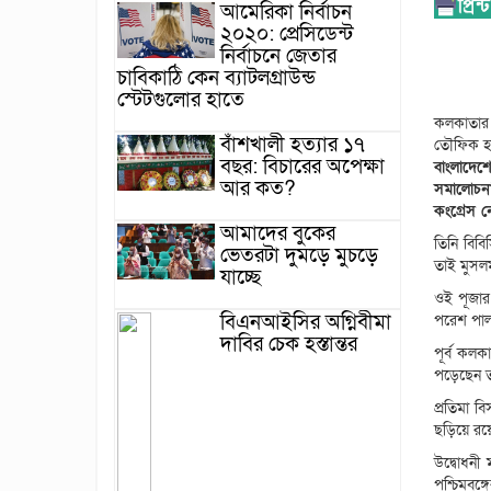
আমেরিকা নির্বাচন
২০২০: প্রেসিডেন্ট
নির্বাচনে জেতার
চাবিকাঠি কেন ব্যাটলগ্রাউন্ড
স্টেটগুলোর হাতে
কলকাতার প
বাঁশখালী হত্যার ১৭
তৌফিক হাস
বছর: বিচারের অপেক্ষা
বাংলাদেশ
আর কত?
সমালোচনা
কংগ্রেস 
আমাদের বুকের
তিনি বিব
ভেতরটা দুমড়ে মুচড়ে
তাই মুসলম
যাচ্ছে
ওই পূজার 
বিএনআইসির অগ্নিবীমা
পরেশ পা
দাবির চেক হস্তান্তর
পূর্ব কলক
পড়েছেন ত
প্রতিমা ব
ছড়িয়ে রয
উদ্বোধনী 
পশ্চিমবঙ্গে