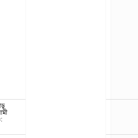
াড়
ামী
ও: