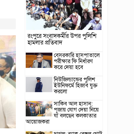
রংপুরে সংবাদকর্মীর উপর পুলিশি
হামলার প্রতিবাদ
বেসরকারি হাসপাতালে
পরীক্ষার ফি নির্ধারণ
করে দেয়া হবে
নিউজিল্যান্ডের পুলিশ
ইউনিফর্মে হিজাব যুক্ত
করলো
সাকিব আল হাসান:
পূজায় যোগ দেয়া নিয়ে
যা বলছেন কলকাতার
আয়োজকরা