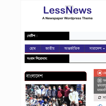
নোটিশ :
হোম
জাতীয়
আন্তর্জাতিক
সারাদেশ
সংবাদ শিরোনাম:
হ
বাংলাদেশ
অন্
তথ্যপ্রযু
ময়মনস
সা