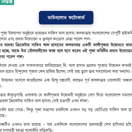
ডাউনলোড ফটোকার্ড
ূজা উদযাপন অনুষ্ঠানে রয়েছেন সাকিব আল হাসান, কলকাতায় বাংলাদেশের ডেপুটি হাইক
ান এবং প্রধান উদ্যোক্তা ও তৃণমূল কংগ্রেস নেতা পরেশ পাল।
ের তারকা ক্রিকেটার সাকিব আল হাসানের কলকাতায় একটি কালীপূজার উদ্বোধনে থাকা
 হচ্ছে, তাকে উগ্র মৌলবাদীদের কাজ বলে মনে করেন ওই পূজা কমিটির প্রধান উদ্যোক্তা
নেতা পরেশ পাল।
িসিকে দেওয়া এক সাক্ষাৎকারে জানিয়েছেন, মি. আল হাসান তাদের পূজোর উদ্বোধন কখনই
ান হয়েও হিন্দুদের পূজায় কেন হাজির ছিলেন, সেই প্রশ্ন তুলে তার সমালোচনা করা অন্যায্য।
উদ্বোধন আসলে করেছিলেন এক হিন্দু সন্ন্যাসী, বলছেন পূর্ব কলকাতার বেলেঘাটা অঞ্চল
ল।
াতার কাঁকুড়গাছি এলাকায় যে কালীপূজার উদ্বোধনী অনুষ্ঠানে যোগ দিয়ে বাংলাদেশে সমাল
ারকা ক্রিকেটার সাকিব আল হাসান, সেই মণ্ডপটি এখন ফাঁকা।
িসর্জন হয়ে গেছে। কিন্তু পূজা মণ্ডপের চারদিকে এখনও বড় বড় হোর্ডিংয়ে সাকিব আল হ
়েছে।
মঞ্চটিও এখনও রাখা রয়েছে – যার একদিকে বাংলাদেশের প্রধানমন্ত্রী শেখ হাসিনার ছবি
র মুখ্যমন্ত্রী মমতা ব্যানার্জীর প্রতিকৃতি।