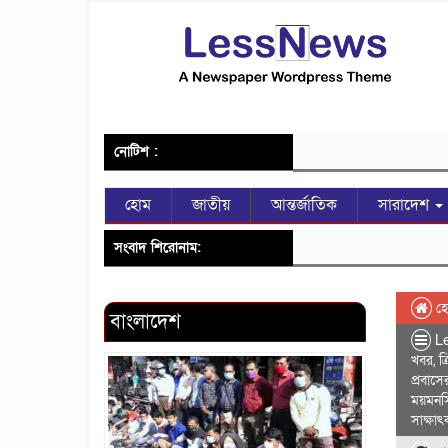
নোটিশ :
হোম
জাতীয়
আন্তর্জাতিক
সারাদেশ
সংবাদ শিরোনাম:
হ
বাংলাদেশ
L
খবর
,
ক
প্রবাস
ময়মনস
সাক্ষা