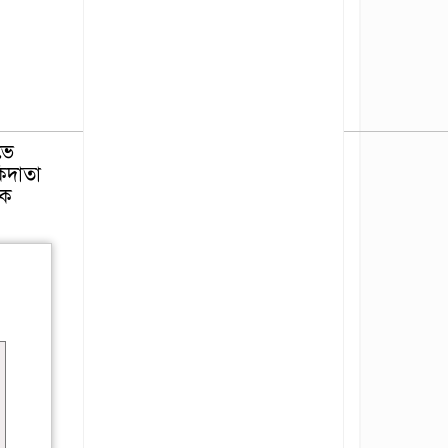
ভে
িদাতা
টক