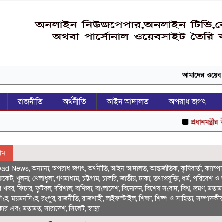
আমাদের ওয়েব সাইটে আপনাক
রাজনীতি
অর্থনীতি
আইন আদালত
অপরাধ জগৎ
প্রধানমন্ত্রীর উদ্দেশে বঙ্গব
োম
ead News
,
অন্যান্য
,
অপরাধ জগৎ
,
অর্থনীতি
,
আইন আদালত
,
আন্তর্জাতিক
,
কৃষিবার্তা
,
ক্যাম্প
্রিকেট
,
খুলনা
,
খেলাধুলা
,
গণমাধ্যম
,
চট্টগ্রাম
,
চাকরি
,
জাতীয়
,
ঢাকা
,
তথ্যপ্রযুক্তি
,
ধর্ম
,
পরিবেশ ও 
ের খবর
,
ফিচার
,
ফুটবল
,
বরিশাল
,
বাণিজ্য
,
বাংলাদেশ
,
বিনোদন
,
বিশেষ সংবাদ
,
বিশ্ব
,
ভ্রমণ
,
মতা
িংহ
,
ময়মনসিংহ
,
রংপুর
,
রাজনীতি
,
রাজশাহী
,
লাইফস্টাইল
,
শিক্ষা
,
শিল্প ও সাহিত্য
,
সম্পাদকী
ৎকার এবং মতামত
,
সারাদেশ
,
সিলেট
,
স্বাস্থ্য