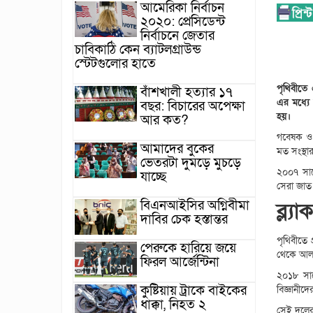
আমেরিকা নির্বাচন
২০২০: প্রেসিডেন্ট
নির্বাচনে জেতার
চাবিকাঠি কেন ব্যাটলগ্রাউন্ড
স্টেটগুলোর হাতে
পৃথিবীতে 
বাঁশখালী হত্যার ১৭
এর মধ্যে 
বছর: বিচারের অপেক্ষা
হয়।
আর কত?
গবেষক ও স
আমাদের বুকের
মত সংস্থা
ভেতরটা দুমড়ে মুচড়ে
২০০৭ সালে
যাচ্ছে
সেরা জাত 
বিএনআইসির অগ্নিবীমা
ব্ল্
দাবির চেক হস্তান্তর
পৃথিবীতে
পেরুকে হারিয়ে জয়ে
থেকে আলা
ফিরল আর্জেন্টিনা
২০১৮ সালে
কুষ্টিয়ায় ট্রাকে বাইকের
বিজ্ঞানীদ
ধাক্কা, নিহত ২
সেই দলের 