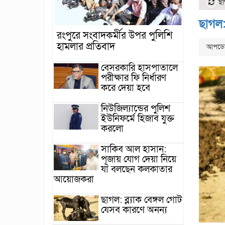
ছাগ
ছাগল:
রংপুরে সংবাদকর্মীর উপর পুলিশি
হামলার প্রতিবাদ
আপডেটে
বেসরকারি হাসপাতালে
পরীক্ষার ফি নির্ধারণ
করে দেয়া হবে
নিউজিল্যান্ডের পুলিশ
ইউনিফর্মে হিজাব যুক্ত
করলো
সাকিব আল হাসান:
পূজায় যোগ দেয়া নিয়ে
যা বলছেন কলকাতার
আয়োজকরা
ছাগল: ব্ল্যাক বেঙ্গল গোট
যেসব কারণে অনন্য