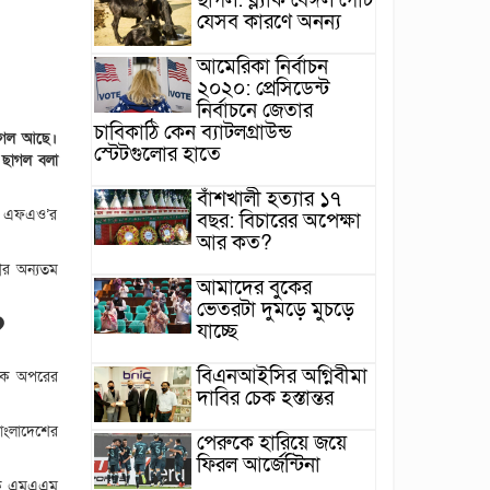
ছাগল: ব্ল্যাক বেঙ্গল গোট
যেসব কারণে অনন্য
আমেরিকা নির্বাচন
২০২০: প্রেসিডেন্ট
নির্বাচনে জেতার
চাবিকাঠি কেন ব্যাটলগ্রাউন্ড
 ছাগল আছে।
স্টেটগুলোর হাতে
র ছাগল বলা
বাঁশখালী হত্যার ১৭
্থা এফএও’র
বছর: বিচারের অপেক্ষা
আর কত?
বের অন্যতম
আমাদের বুকের
ভেতরটা দুমড়ে মুচড়ে
?
যাচ্ছে
বিএনআইসির অগ্নিবীমা
একে অপরের
দাবির চেক হস্তান্তর
বাংলাদেশের
পেরুকে হারিয়ে জয়ে
ফিরল আর্জেন্টিনা
যাপক এমএএম