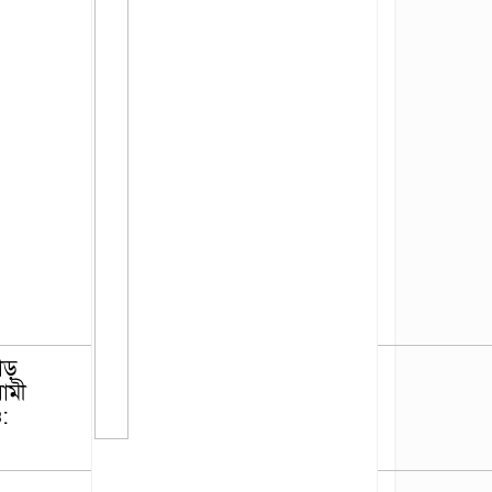
াড়
ামী
ও: