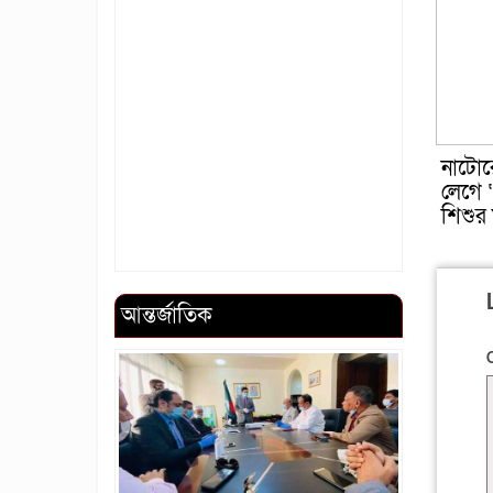
নাটোর
লেগে ‘প
শিশুর ম
আন্তর্জাতিক