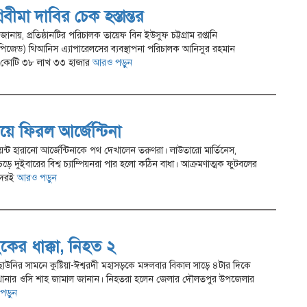
ীমা দাবির চেক হস্তান্তর
নায়, প্রতিষ্ঠানটির পরিচালক তায়েফ বিন ইউসুফ চট্টগ্রাম রপ্তানি
ইপিজেড) থিআনিস এ্যাপারেলসের ব্যবস্থাপনা পরিচালক আনিসুর রহমান
 ১ কোটি ৩৮ লাখ ৩৩ হাজার
আরও পড়ুন
য়ে ফিরল আর্জেন্টিনা
ট হারানো আর্জেন্টিনাকে পথ দেখালেন তরুণরা। লাউতারো মার্তিনেস,
ে দুইবারের বিশ্ব চ্যাম্পিয়নরা পার হলো কঠিন বাধা। আক্রমণাত্মক ফুটবলের
াদেরই
আরও পড়ুন
াইকের ধাক্কা, নিহত ২
ছাউনির সামনে কুষ্টিয়া-ঈশ্বরদী মহাসড়কে মঙ্গলবার বিকাল সাড়ে ৪টার দিকে
 থানার ওসি শাহ জামাল জানান। নিহতরা হলেন জেলার দৌলতপুর উপজেলার
ড়ুন