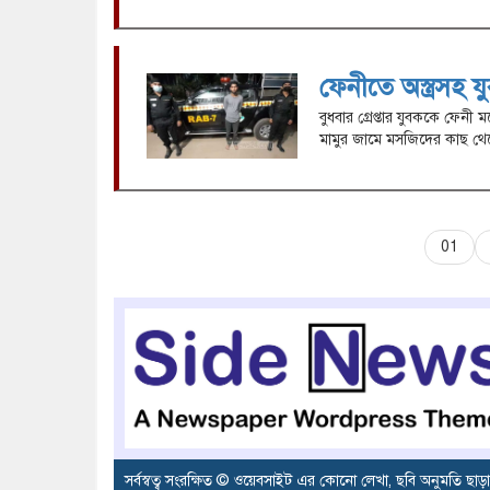
ফেনীতে অস্ত্রসহ যু
বুধবার গ্রেপ্তার যুবককে ফেনী
মামুর জামে মসজিদের কাছ থেকে
01
সর্বস্বত্ব সংরক্ষিত © ওয়েবসাইট এর কোনো লেখা, ছবি অনুমতি ছাড়া 