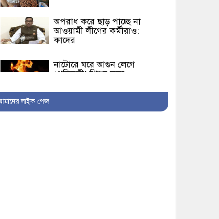
অপরাধ করে ছাড় পাচ্ছে না
আওয়ামী লীগের কর্মীরাও:
কাদের
নাটোরে ঘরে আগুন লেগে
‘প্রতিবন্ধী’ শিশুর মৃত্যু
বরিশাল কারাগারে কন্যাকে
আমাদের লাইক পেজ
ধর্ষণ মামলার আসামির
‘আত্মহত্যা’
ফেইসবুক লাইভে সাকিবকে
হুমকিদাতা সুনামগঞ্জে আটক
রংপুরে সংবাদকর্মীর উপর
পুলিশি হামলার প্রতিবাদ