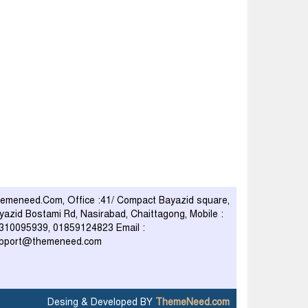
emeneed.Com, Office :41/ Compact Bayazid square,
yazid Bostami Rd, Nasirabad, Chaittagong, Mobile :
310095939, 01859124823 Email :
pport@themeneed.com
Desing & Developed BY
ThemeNeed.com