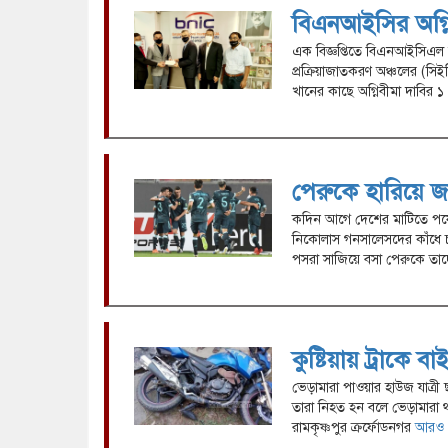
বিএনআইসির অগ্নিব
এক বিজ্ঞপ্তিতে বিএনআইসিএল জা
প্রক্রিয়াজাতকরণ অঞ্চলের (সি
খানের কাছে অগ্নিবীমা দাবির
পেরুকে হারিয়ে জ
কদিন আগে দেশের মাটিতে পয়েন্
নিকোলাস গনসালেসদের কাঁধে চড়
পসরা সাজিয়ে বসা পেরুকে ত
কুষ্টিয়ায় ট্রাকে ব
ভেড়ামারা পাওয়ার হাউজ যাত্রী 
তারা নিহত হন বলে ভেড়ামারা
রামকৃষ্ণপুর ক্রর্ফোডনগর
আরও প