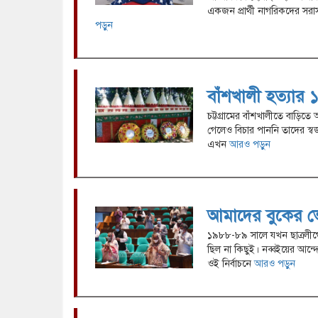
একজন প্রার্থী নাগরিকদের সরা
পড়ুন
বাঁশখালী হত্যার
চট্টগ্রামের বাঁশখালীতে বাড়ি
গেলেও বিচার পাননি তাদের স্
এখন
আরও পড়ুন
আমাদের বুকের ভে
১৯৮৮-৮৯ সালে যখন ছাত্রলীগ
ছিল না কিছুই। নব্বইয়ের আন্
ওই নির্বাচনে
আরও পড়ুন