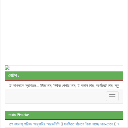
নোটিশ :
টিমি থিম, নিউজ পেপার থিম, ই-কমার্স থিম, কর্পোরেট থিম, স্কুল কলেজের থিমস 
নাকে স্বাগতম...
Toggle
navigatio
সংবাদ শিরোনাম:
ঙ্গবন্ধু পরিষদ আবুধাবির স্মারকলিপি
সবজিতে বাঁচানো টাকা যাচ্ছে চাল-তেলে
অপরাধ করে ছাড় পাচ্ছ