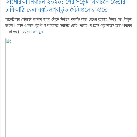
আমেরিকা নির্বাচন ২০২০: প্রেসিডেন্ট নির্বাচনে জেতার
চাবিকাঠি কেন ব্যাটলগ্রাউন্ড স্টেটগুলোর হাতে
আমেরিকায় হোয়াইট হাউসে যাবার দৌড়ে নির্বাচন পদ্ধতি অন্য দেশের তুলনায় ভিন্ন এবং কিছুটা
জটিল। কোন একজন প্রার্থী নাগরিকদের সরাসরি ভোট পেলেই যে তিনি প্রেসিডেন্ট হতে পারবেন
– তা নয়। বরং
আরও পড়ুন