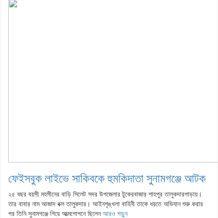
ফেইসবুক লাইভে সাকিবকে হুমকিদাতা সুনামগঞ্জে আটক
২৫ বছর বয়সী মহসীনের বাড়ি সিলেট সদর উপজেলার টুকেরবাজার শাহপুর তালুকদারপাড়ায়।
তার বাবার নাম আজাদ বক্স তালুকদার। আইনশৃঙ্খলা বাহিনী তাকে ধরতে অভিযান শুরু করার
পর তিনি সুনামগঞ্জে গিয়ে আত্মগোপনে ছিলেন
আরও পড়ুন