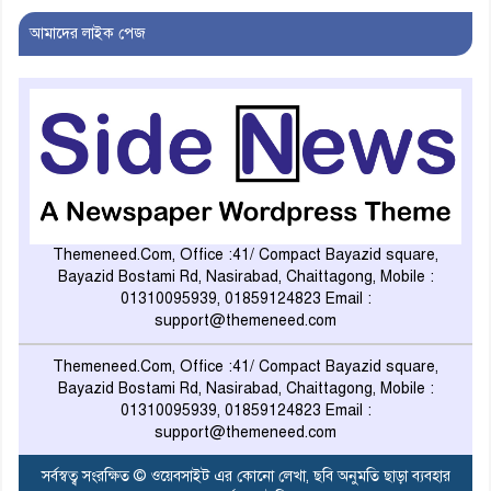
আমাদের লাইক পেজ
বরিশাল কারাগারে কন্যাকে ধর্ষণ
মামলার আসামির ‘আত্মহত্যা’
ফেইসবুক লাইভে সাকিবকে
হুমকিদাতা সুনামগঞ্জে আটক
রংপুরে সংবাদকর্মীর উপর পুলিশি
Themeneed.Com, Office :41/ Compact Bayazid square,
হামলার প্রতিবাদ
Bayazid Bostami Rd, Nasirabad, Chaittagong, Mobile :
01310095939, 01859124823 Email :
support@themeneed.com
কক্সবাজারে সিম কার্ড বিক্রির
অভিযোগে রোহিঙ্গা যুবক আটক
Themeneed.Com, Office :41/ Compact Bayazid square,
Bayazid Bostami Rd, Nasirabad, Chaittagong, Mobile :
01310095939, 01859124823 Email :
support@themeneed.com
পদ্মাসেতুতে ৩৮তম স্প্যান, পৌনে ৬
কিলোমিটার দৃশ্যমান
সর্বস্বত্ব সংরক্ষিত © ওয়েবসাইট এর কোনো লেখা, ছবি অনুমতি ছাড়া ব্যবহার