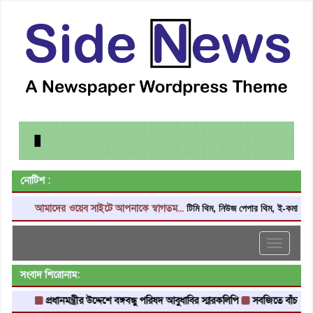
নোটিশ :
আমাদের ওয়েব সাইটে আপনাকে স্বাগতম...
টিমি থিম, নিউজ পেপার থিম, ই-কমার্স থিম, 
Toggle
navigati
সংবাদ শিরোনাম:
প্রধানমন্ত্রীর উদ্দেশে বঙ্গবন্ধু পরিষদ আবুধাবির স্মারকলিপি
সবজিতে বাঁচানো টাকা