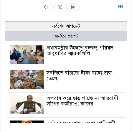
01
02
সর্বশেষ আপডেট
জনপ্রিয় পোস্ট
প্রধানমন্ত্রীর উদ্দেশে বঙ্গবন্ধু পরিষদ
আবুধাবির স্মারকলিপি
সবজিতে বাঁচানো টাকা যাচ্ছে চাল-
তেলে
অপরাধ করে ছাড় পাচ্ছে না আওয়ামী
লীগের কর্মীরাও: কাদের
নাটোরে ঘরে আগুন লেগে ‘প্রতিবন্ধী’
শিশুর মৃত্যু