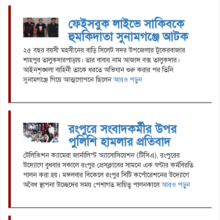
ফেইসবুক লাইভে সাকিবকে
হুমকিদাতা সুনামগঞ্জে আটক
২৫ বছর বয়সী মহসীনের বাড়ি সিলেট সদর উপজেলার টুকেরবাজার
শাহপুর তালুকদারপাড়ায়। তার বাবার নাম আজাদ বক্স তালুকদার।
আইনশৃঙ্খলা বাহিনী তাকে ধরতে অভিযান শুরু করার পর তিনি
সুনামগঞ্জে গিয়ে আত্মগোপনে ছিলেন
আরও পড়ুন
রংপুরে সংবাদকর্মীর উপর
পুলিশি হামলার প্রতিবাদ
টেলিভিশন ক্যামেরা জার্নালিস্ট অ্যাসোসিয়েশন (টিসিএ), রংপুরের
উদ্যোগে বুধবার সকালে রংপুর প্রেসক্লাবের সামনে এক ঘণ্টার কর্মবিরতি
পালন করা হয়। মঙ্গলবার বিকেলে রংপুর সিটি কর্পোরেশনের উদ্যোগে
অবৈধ স্থাপনা উচ্ছেদের সময় পেশাগত দায়িত্ব পালনকালে
আরও পড়ুন