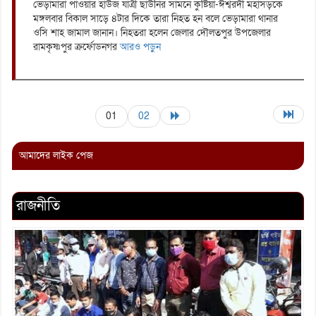
ভেড়ামারা পাওয়ার হাউজ যাত্রী ছাউনির সামনে কুষ্টিয়া-ঈশ্বরদী মহাসড়কে
মঙ্গলবার বিকাল সাড়ে ৪টার দিকে তারা নিহত হন বলে ভেড়ামারা থানার
ওসি শাহ জামাল জানান। নিহতরা হলেন জেলার দৌলতপুর উপজেলার
রামকৃষ্ণপুর ক্রর্ফোডনগর
আরও পড়ুন
01
02
আমাদের লাইক পেজ
রাজনীতি