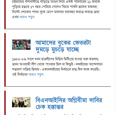
চট্টগ্রামের বাঁশখালীতে বাড়িতে আগুন দিয়ে একই পরিবারের ১১ জনকে
পুড়িয়ে হত্যার ১৭ বছর পেরিয়ে গেলেও বিচার পাননি তাদের স্বজনরা;
উল্টো শোকের পাথর বুকে চেপে মামলার ব্যয়বহন করতে করতে তারা
এখন
আরও পড়ুন
আমাদের বুকের ভেতরটা
দুমড়ে মুচড়ে যাচ্ছে
১৯৮৮-৮৯ সালে যখন ছাত্রলীগের মিছিল মিটিংয়ে যাওয়া শুরু করলাম,
তখন আওয়ামী লীগ থেকে পাওয়ার ছিল না কিছুই। নব্বইয়ের আন্দোলনে
শতভাগ সক্রিয় ছিলাম। একানব্বইয়ের নির্বাচনে রাত দিন কাজ করেছি।
ওই নির্বাচনে
আরও পড়ুন
বিএনআইসির অগ্নিবীমা দাবির
চেক হস্তান্তর