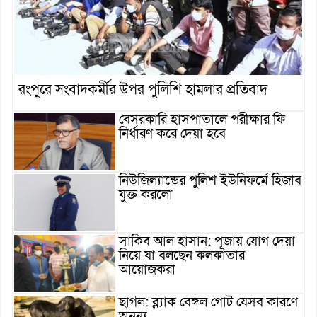
রংপুরে সংবাদকর্মীর উপর পুলিশি হামলার প্রতিবাদ
বেসরকারি হাসপাতালে পরীক্ষার ফি
নির্ধারণ করে দেয়া হবে
নিউজিল্যান্ডের পুলিশ ইউনিফর্মে হিজাব
যুক্ত করলো
সাকিব আল হাসান: পূজায় যোগ দেয়া
নিয়ে যা বলছেন কলকাতার
আয়োজকরা
ছাগল: ব্ল্যাক বেঙ্গল গোট যেসব কারণে
অনন্য