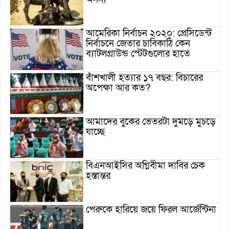
আমেরিকা নির্বাচন ২০২০: প্রেসিডেন্ট
নির্বাচনে জেতার চাবিকাঠি কেন
ব্যাটলগ্রাউন্ড স্টেটগুলোর হাতে
বাঁশখালী হত্যার ১৭ বছর: বিচারের
অপেক্ষা আর কত?
আমাদের বুকের ভেতরটা দুমড়ে মুচড়ে
যাচ্ছে
বিএনআইসির অগ্নিবীমা দাবির চেক
হস্তান্তর
পেরুকে হারিয়ে জয়ে ফিরল আর্জেন্টিনা