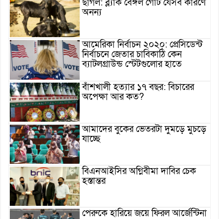
ছাগল: ব্ল্যাক বেঙ্গল গোট যেসব কারণে
অনন্য
আমেরিকা নির্বাচন ২০২০: প্রেসিডেন্ট
নির্বাচনে জেতার চাবিকাঠি কেন
ব্যাটলগ্রাউন্ড স্টেটগুলোর হাতে
বাঁশখালী হত্যার ১৭ বছর: বিচারের
অপেক্ষা আর কত?
আমাদের বুকের ভেতরটা দুমড়ে মুচড়ে
যাচ্ছে
বিএনআইসির অগ্নিবীমা দাবির চেক
হস্তান্তর
পেরুকে হারিয়ে জয়ে ফিরল আর্জেন্টিনা