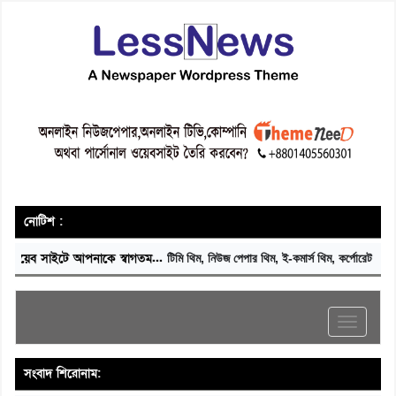
নোটিশ :
টে আপনাকে স্বাগতম...
টিমি থিম, নিউজ পেপার থিম, ই-কমার্স থিম, কর্পোরেট থিম, স্কুল কলেজ
Toggle
navigati
সংবাদ শিরোনাম: