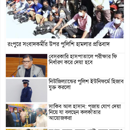
রংপুরে সংবাদকর্মীর উপর পুলিশি হামলার প্রতিবাদ
বেসরকারি হাসপাতালে পরীক্ষার ফি
নির্ধারণ করে দেয়া হবে
নিউজিল্যান্ডের পুলিশ ইউনিফর্মে হিজাব
যুক্ত করলো
সাকিব আল হাসান: পূজায় যোগ দেয়া
নিয়ে যা বলছেন কলকাতার
আয়োজকরা