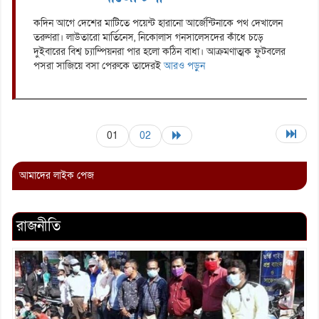
কদিন আগে দেশের মাটিতে পয়েন্ট হারানো আর্জেন্টিনাকে পথ দেখালেন
তরুণরা। লাউতারো মার্তিনেস, নিকোলাস গনসালেসদের কাঁধে চড়ে
দুইবারের বিশ্ব চ্যাম্পিয়নরা পার হলো কঠিন বাধা। আক্রমণাত্মক ফুটবলের
পসরা সাজিয়ে বসা পেরুকে তাদেরই
আরও পড়ুন
01
02
আমাদের লাইক পেজ
রাজনীতি