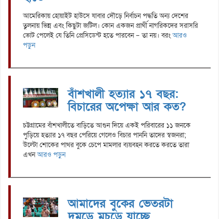
আমেরিকায় হোয়াইট হাউসে যাবার দৌড়ে নির্বাচন পদ্ধতি অন্য দেশের
তুলনায় ভিন্ন এবং কিছুটা জটিল। কোন একজন প্রার্থী নাগরিকদের সরাসরি
ভোট পেলেই যে তিনি প্রেসিডেন্ট হতে পারবেন – তা নয়। বরং
আরও
পড়ুন
বাঁশখালী হত্যার ১৭ বছর:
বিচারের অপেক্ষা আর কত?
চট্টগ্রামের বাঁশখালীতে বাড়িতে আগুন দিয়ে একই পরিবারের ১১ জনকে
পুড়িয়ে হত্যার ১৭ বছর পেরিয়ে গেলেও বিচার পাননি তাদের স্বজনরা;
উল্টো শোকের পাথর বুকে চেপে মামলার ব্যয়বহন করতে করতে তারা
এখন
আরও পড়ুন
আমাদের বুকের ভেতরটা
দুমড়ে মুচড়ে যাচ্ছে